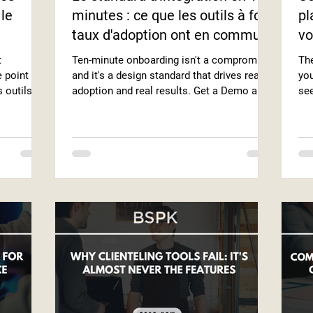
 le
minutes : ce que les outils à fort
pl
taux d'adoption ont en commun
vo
t
Ten-minute onboarding isn't a compromise
The
 point de
and it's a design standard that drives real
yo
 outils
adoption and real results. Get a Demo and
see
s carnets
see how fast your team can start using
as
ème ne
BSPK.
ion client.
ité. Le
rarement
e service,
que
s données
s