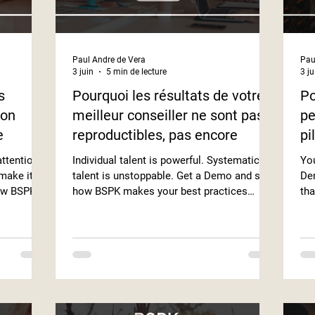
Paul Andre de Vera
Pau
3 juin
5 min de lecture
3 ju
s
Pourquoi les résultats de votre
Po
ion
meilleur conseiller ne sont pas
pe
e
reproductibles, pas encore
pi
ttention.
Individual talent is powerful. Systematic
You
make it
talent is unstoppable. Get a Demo and see
Dem
ow BSPK's
how BSPK makes your best practices
tha
al
repeatable across every associate.
str