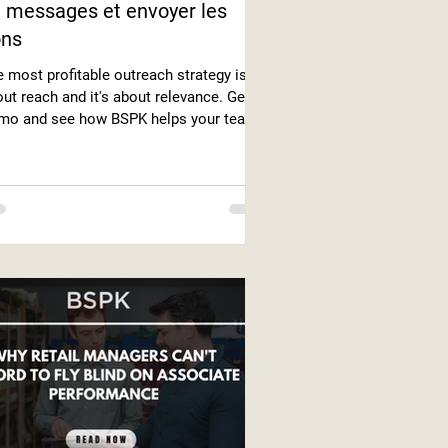
 messages et envoyer les
ons
 most profitable outreach strategy isn't
ut reach and it's about relevance. Get a
mo and see how BSPK helps your team
d the right message every time.