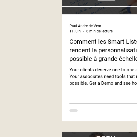
Paul Andre de Vera
11 juin
6 min de lecture
Comment les Smart List
rendent la personnalisat
possible à grande échell
Your clients deserve one-to-one a
Your associates need tools that 
possible. Get a Demo and see h
Smart Lists turn data into person
outreach at scale.