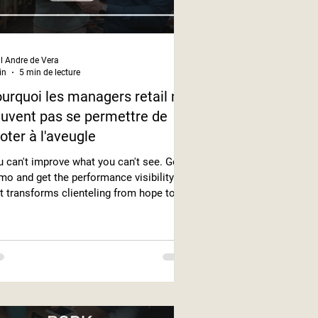
l Andre de Vera
in
5 min de lecture
urquoi les managers retail ne
uvent pas se permettre de
loter à l'aveugle
 can't improve what you can't see. Get a
o and get the performance visibility
t transforms clienteling from hope to
ategy.