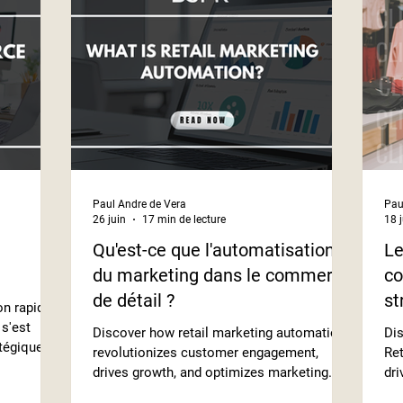
Paul Andre de Vera
Pau
26 juin
17 min de lecture
18 
Qu'est-ce que l'automatisation
Le
du marketing dans le commerce
co
de détail ?
st
on rapide
 s'est
Discover how retail marketing automation
Dis
tégique
revolutionizes customer engagement,
Ret
ester
drives growth, and optimizes marketing
dri
tentes des
efforts
int