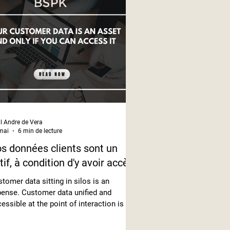
l Andre de Vera
mai
6 min de lecture
s données clients sont un
tif, à condition d'y avoir accès
tomer data sitting in silos is an
ense. Customer data unified and
essible at the point of interaction is a
venue engine. Get a Demo and see how
PK makes your customer data work for