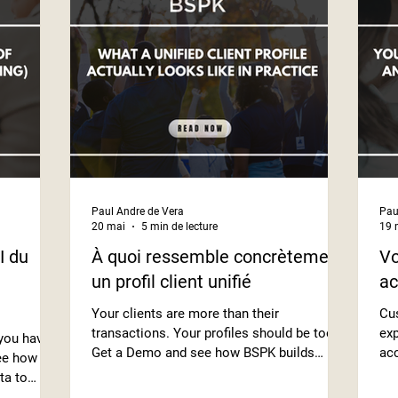
Paul Andre de Vera
Pau
20 mai
5 min de lecture
19 
I du
À quoi ressemble concrètement
Vo
un profil client unifié
ac
Your clients are more than their
Cus
transactions. Your profiles should be too.
exp
 you have
Get a Demo and see how BSPK builds
acc
see how
unified profiles that make every interaction
re
ta to
personal.
BS