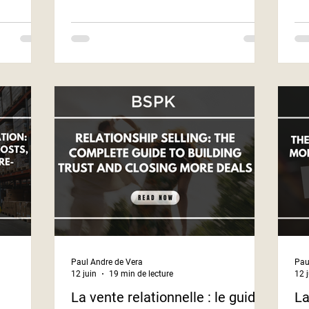
ns
nisations
'achat
te
agement et
t une prise
Paul Andre de Vera
Pau
12 juin
19 min de lecture
12 
La vente relationnelle : le guide
La