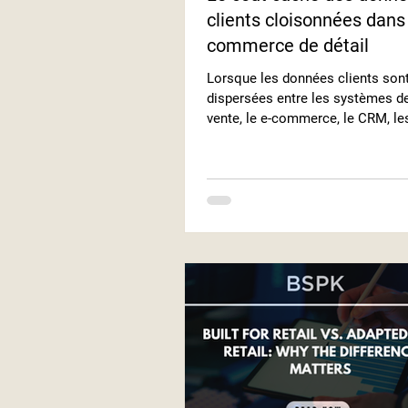
clients cloisonnées dans
commerce de détail
Lorsque les données clients son
dispersées entre les systèmes de
vente, le e-commerce, le CRM, les
d'automatisation marketing et le
des collaborateurs, chaque syst
détient qu'une partie de l'informat
Aucun système ne possède la vér
coût de cette fragmentation est 
chiffré, pourtant il impacte chaqu
chaque interaction client et cha
objectif de chiffre d'affaires. Le
cloisonnées ne se contentent pa