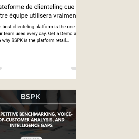
ateforme de clienteling que
tre équipe utilisera vraiment
 best clienteling platform is the one
ur team uses every day. Get a Demo and
 why BSPK is the platform retail
sociates choose to keep using.