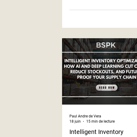
clients. En intégrant des solutio
technologiques variées, les orga
peuvent cultiver une expérience d
fluide qui dépasse les frontières
traditionnelles entre canaux. Cet
approche globale renforce l'eng
la fidélité des clients. Elle perme
Paul Andre de Vera
18 juin
15 min de lecture
Intelligent Inventory