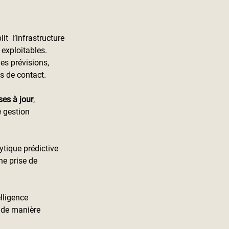
l’infrastructure 
 exploitables.
es prévisions, 
s de contact.
es à jour
, 
 gestion 
ytique prédictive 
e prise de 
lligence 
 de manière 