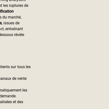
 les ruptures de 
ification 
s du marché, 
s
, issues de 
ct, entraînant 
dessous révèle 
ents sur tous les 
canaux de vente 
omatiquement les 
a demande.
alisées et des 