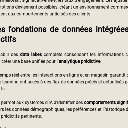
s, améliorant significativement les taux d’engagement. Les ajust
romotions deviennent possibles, créant un environnement commer
ent aux comportements anticipés des clients.
es fondations de données intégrées
ctifs
tablir des 
data lakes 
complets consolidant les informations cl
créer une base unifiée pour l’
analytique prédictive
.
mps réel entre les interactions en ligne et en magasin garantit 
learning ont accès à des flux de données précis et actualisés po
fs.
 permet aux systèmes d’IA d’identifier des
 comportements signifi
ers les données démographiques, les préférences et l’historique d
prédictifs pertinents.