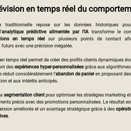
révision en temps réel du comportem
ue traditionnelle repose sur les données historiques pou
’
analytique prédictive alimentée par l’IA
 transforme le com
ctions en temps réel
 sur plusieurs points de contact afin
futurs avec une précision inégalée.
en temps réel permet de créer des profils clients dynamiques év
ant des
 expériences hyper-personnalisées 
grâce aux algorithmes
e réduit considérablement l’
abandon de panier
 en proposant des
ion et aux intérêts anticipés.
la
 segmentation client 
pour optimiser les stratégies marketing et
ments précis avec des promotions personnalisées. Le résultat e
ersion améliorés et un avantage stratégique grâce à des
 opérati
ives
.