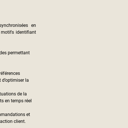
ynchronisées en 
otifs identifiant 
des permettant 
références 
 d’optimiser la 
tuations de la 
ts en temps réel 
mmandations et 
action client.