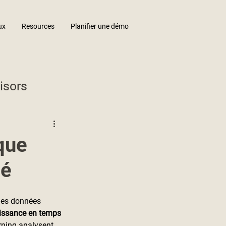
ux
Resources
Planifier une démo
isors
que
ié
les données 
issance en temps 
rning analysent 