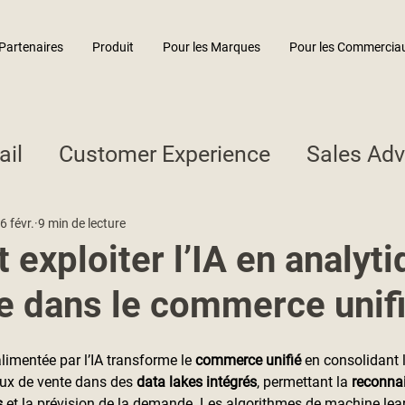
Partenaires
Produit
Pour les Marques
Pour les Commercia
ail
Customer Experience
Sales Adv
6 févr.
9 min de lecture
exploiter l’IA en analyti
ve dans le commerce unif
alimentée par l’IA transforme le 
commerce unifié
 en consolidant 
aux de vente dans des 
data lakes intégrés
, permettant la 
reconna
s
 et la prévision de la demande. Les algorithmes de machine lea