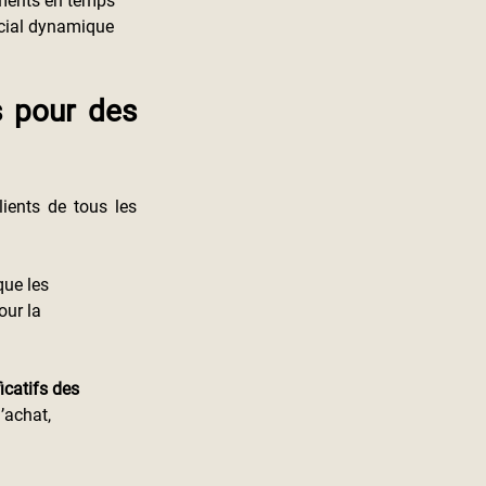
ements en temps 
cial dynamique 
 pour des 
ients de tous les 
que les 
ur la 
catifs des 
’achat, 