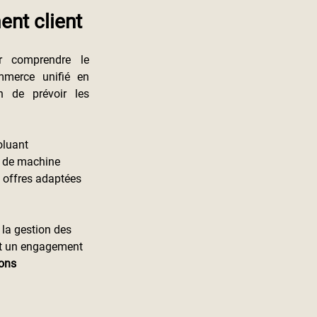
ent client
r comprendre le 
merce unifié en 
 de prévoir les 
oluant 
 de machine 
 offres adaptées 
 la gestion des 
st un engagement 
ons 