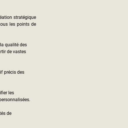
ation stratégique 
ous les points de 
la qualité des 
tir de vastes 
f précis des 
ier les 
personnalisées.
tés de 