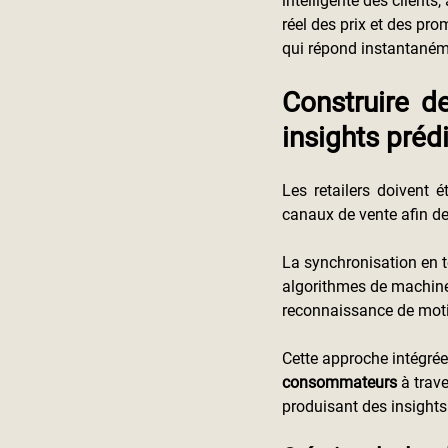
intelligente des client
réel des prix et des p
qui répond instantaném
Construire d
insights prédi
Les retailers doivent é
canaux de vente afin de 
La synchronisation en te
algorithmes de machine 
reconnaissance de moti
Cette approche intégrée
consommateurs
 à trav
produisant des insights 