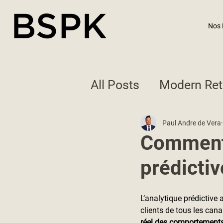
Nos 
All Posts
Modern Ret
Best Practices
Paul Andre de Vera
Comment 
prédicti
L’analytique prédictive 
clients de tous les can
réel des comportement